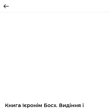
Книга Ієронім Босх. Видіння і