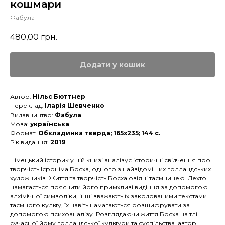
кошмари
Фабула
480,00
грн.
Додати у кошик
Автор:
Нільс Бюттнер
Переклад:
Іларія Шевченко
Видавництво:
Фабула
Мова:
українська
Формат:
Обкладинка тверда; 165x235; 144 с.
Рік видання:
2019
Німецький історик у цій книзі аналізує історичні свідчення про
творчість Ієроніма Босха, одного з найвідоміших голландських
художників. Життя та творчість Босха овіяні таємницею. Дехто
намагається пояснити його примхливі видіння за допомогою
алхімічної символіки, інші вважають їх закодованими текстами
таємного культу, їх навіть намагаються розшифрувати за
допомогою психоаналізу. Розглядаючи життя Босха на тлі
сучасної йому голландської культури та суспільства, автор