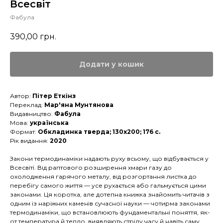
Всесвіт
Фабула
390,00
грн.
Додати у кошик
Автор:
Пітер Еткінз
Переклад:
Мар'яна Мунтянова
Видавництво:
Фабула
Мова:
українська
Формат:
Обкладинка тверда; 130x200; 176 с.
Рік видання:
2020
Закони термодинаміки надають руху всьому, що відбувається у
Всесвіті. Від раптового розширення хмари газу до
охолодження гарячого металу, від розгортання листка до
перебігу самого життя — усе рухається або гальмується цими
законами. Ця коротка, але дотепна книжка знайомить читачів з
одним із наріжних каменів сучасної науки — чотирма законами
термодинаміки, що встановлюють фундаментальні поняття, як-
от температура й тепло, виявляють стрілу часу й навіть саму