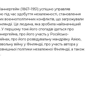
аннергейм (1867–1951) успішно управляв
ю під час здобуття незалежності, становлення
их воєннополітичних конфліктів, що загрожували
нляндії. Це людина, яка зробила найзначніший
. У першому томі його спогадів ідеться про
нергейма, про його участь у Російсько-
війнах, про його розвідувальну мандрівку Азією,
вольну війну у Фінляндії, про участь автора у
овнішньої політики незалежної Фінляндії, а також
.