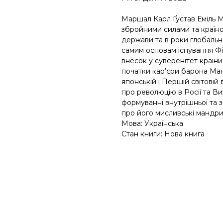
Маршал Карл Ґустав Еміль М
збройними силами та країно
держави та в роки глобальн
самим основам існування Фі
внесок у суверенітет країни
початки кар’єри барона Ман
японській і Першій світовій 
про революцію в Росії та Виз
формуванні внутрішньої та з
про його мисливські мандри
Мова: Українська
Стан книги: Нова книга