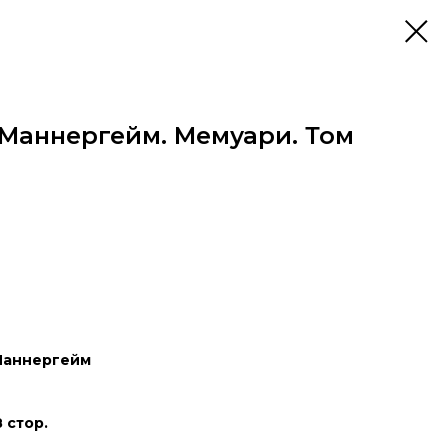
Маннергейм. Мемуари. Том
 Маннергейм
 стор.