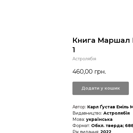
Книга Маршал 
1
Астролябія
460,00
грн.
Додати у кошик
Автор:
Карл Ґустав Еміль
Видавництво:
Астролябія
Мова:
українська
Формат:
Обкл. тверда; 688
Рік видання:
2022