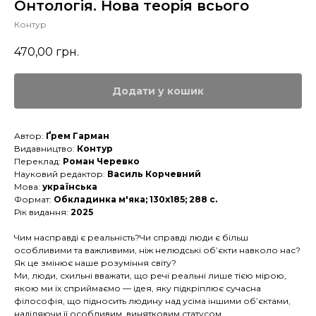
Онтологія. Нова теорія всього
Контур
470,00
грн.
Додати у кошик
Автор:
Ґрем Гарман
Видавництво:
Контур
Переклад:
Роман Черевко
Науковий редактор:
Василь Корчевний
Мова:
українська
Формат:
Обкладинка м'яка; 130х185; 288 с.
Рік видання:
2025
Чим насправді є реальність?Чи справді люди є більш
особливими та важливими, ніж нелюдські об’єкти навколо нас?
Як це змінює наше розуміння світу?
Ми, люди, схильні вважати, що речі реальні лише тією мірою,
якою ми їх сприймаємо — ідея, яку підкріплює сучасна
філософія, що підносить людину над усіма іншими об’єктами,
наділяючи її особливим, винятковим статусом.