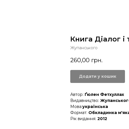
Книга Діалог і
Жупанського
260,00
грн.
Додати у кошик
Автор:
Ґюлен Фетхуллах
Видавництво:
Жупанськог
Мова:
українська
Формат:
Обкладинка м'яка;
Рік видання:
2012