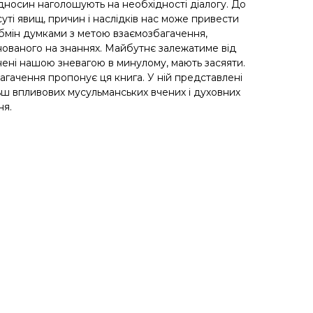
ідносин наголошують на необхідності діалогу. До
уті явищ, причин і наслідків нас може привести
 обмін думками з метою взаємозбагачення,
нованого на знаннях. Майбутнє залежатиме від
темнені нашою зневагою в минулому, мають засяяти.
агачення пропонує ця книга. У ній представлені
ьш впливових мусульманських вчених і духовних
ня.