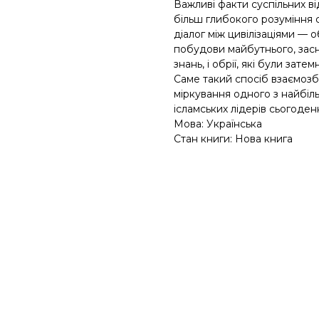
Важливі факти суспільних в
більш глибокого розуміння с
діалог між цивілізаціями —
побудови майбутнього, зас
знань, і обрії, які були за
Саме такий спосіб взаємозб
міркування одного з найбіл
ісламських лідерів сьогоден
Мова: Українська
Стан книги: Нова книга