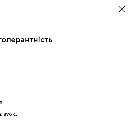
 толерантність
о
 376 с.