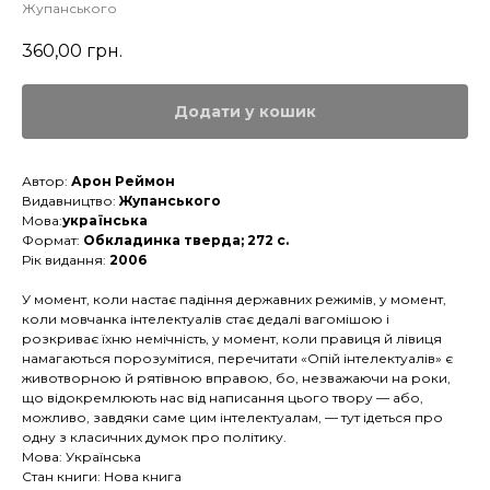
Жупанського
360,00
грн.
Додати у кошик
Автор:
Арон Реймон
Видавництво:
Жупанського
Мова:
українська
Формат:
Обкладинка тверда; 272 с.
Рік видання:
2006
У момент, коли настає падіння державних режимів, у момент,
коли мовчанка інтелектуалів стає дедалі вагомішою і
розкриває їхню немічність, у момент, коли правиця й лівиця
намагаються порозумітися, перечитати «Опій інтелектуалів» є
животворною й рятівною вправою, бо, незважаючи на роки,
що відокремлюють нас від написання цього твору — або,
можливо, завдяки саме цим інтелектуалам, — тут ідеться про
одну з класичних думок про політику.
Мова: Українська
Стан книги: Нова книга