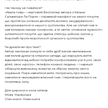
І як такому не гніватися?
«Хвала гніву» – черговий бестселер автора з Катаньї
Сальваторе Ла Порти – справжній маніфест на захист почуття,
що протягом останніх десятиліть всіляко засуджувалося і
викорінювалося із нашого суспільства. Але не сліпий гнів із
нав’язливою манією контролю, а те світле, сповнене мужності і
шляхетності почуття, що здатне стати ру-шійною силою у
боротьбі проти жорстокості сучасного суспільства.
Чи думали ви про таке?
Автор закликає скинути із себе дріб’язкові хвилювання,
нав’язливі думки та істеричні напади, що марнують життя;
відмовитися від хибної потреби контролювати усе й усіх: своїх
дітей, своє «крісло», телефон коханої людини, – і нарешті
обернути вивільнену енергію на зброю захисту свого
існування. Пора навчитися жити, піклуючись про інших,
навчитися «виховувати власний гнів» і перетворити його на
позитивну силу.
Для широкого кола читачів.
Мова: Українська
Стан книги: Нова книга