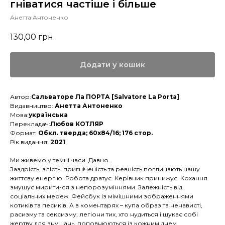
гніватися частіше і більше
Анетта Антоненко
130,00
грн.
Додати у кошик
Автор:
Сальваторе Ла ПОРТА [Salvatore La Porta]
Видавництво:
Анетта Антоненко
Мова:
українська
Перекладач:
Любов КОТЛЯР
Формат:
Обкл. тверда; 60х84/16; 176 стор.
Рік видання:
2021
Ми живемо у темні часи. Давно.
Заздрість, злість, пригніченість та ревність поглинають нашу
життєву енергію. Робота дратує. Керівник принижує. Кохання
змушує мирити-ся з непорозуміннями. Залежність від
соціальних мереж. Фейсбук із мімішними зображеннями
котиків та песиків. А в коментарях – купа образ та ненависті,
расизму та сексизму; легіони тих, хто нудиться і шукає собі
жертву для знущань, поповнюються із кожним днем.