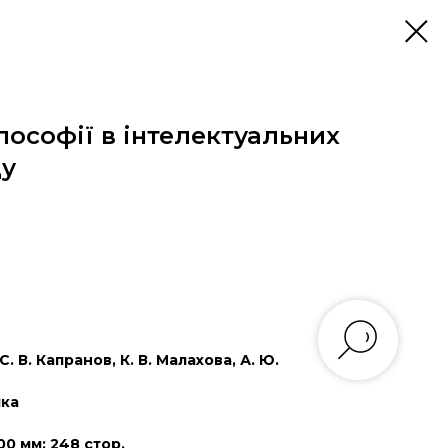
лософії в інтелектуальних
ду
. В. Капранов, К. В. Малахова, А. Ю.
мка
00 мм; 248 стор.