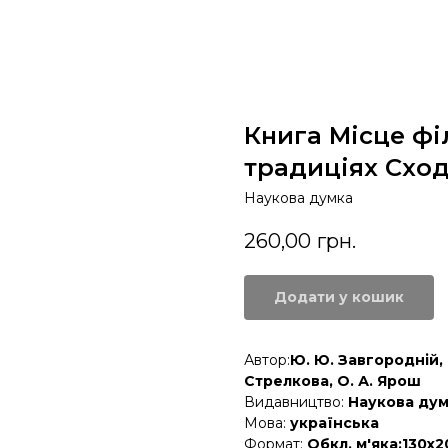
Книга Місце фі
традиціях Схо
Наукова думка
260,00
грн.
Додати у кошик
Автор:
Ю. Ю. Завгородній, С
Стрелкова, О. А. Ярош
Видавництво:
Наукова ду
Мова:
українська
Формат:
Обкл. м'яка;130х2