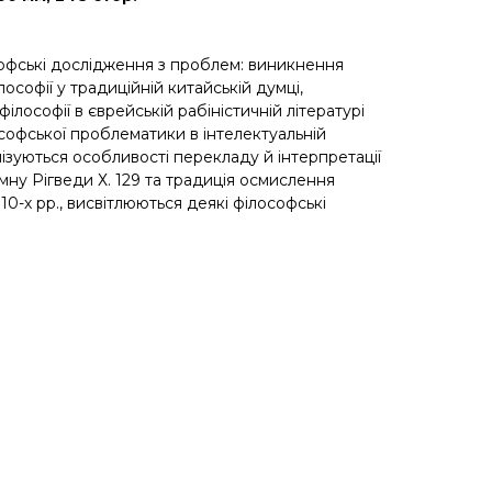
офські дослідження з проблем: виникнення
ілософії у традиційній китайській думці,
 філософії в єврейській рабіністичній літературі
лософської проблематики в інтелектуальній
алізуються особливості перекладу й інтерпретації
гімну Рігведи Х. 129 та традиція осмислення
10-х рр., висвітлюються деякі філософські