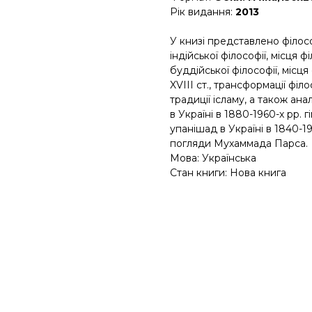
Рік видання:
2013
У книзі представлено філос
індійської філософії, місця ф
буддійської філософії, місця
XVIII ст., трансформації фі
традиції ісламу, а також ан
в Україні в 1880-1960-х рр. 
упанішад в Україні в 1840-19
погляди Мухаммада Парса.
Мова: Українська
Стан книги: Нова книга