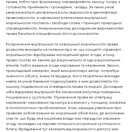
права, тобто про формальну справедливість закону, котру з
готовністю приймають і громадяни, і владці. За таких умов
увиразнюється центральна роль свідомости в ідентифікації
правомірности, а наріжними елементами внутрішньої
моральности постають і свобода слова, і принцип природної
справедливости. Американському дослідникові верховенство
права бачиться специфічною його досконалістю.
Розрізнення внутрішньої та зовнішньої моральности права
дозволяє виходити на питання про те, що концепт «правової
моральности» відображає імпліцитний ідеал згоди, а тому
право постає як заклик до раціональної згоди раціональних
аґентів, тобто взаємна згода керованих та керівників. Звісно,
прикладовий матеріял, який використовує автор, потребує
значного обсягу знань та ерудиції, його теоретичні виклади
навіть за умов бажання подискутувати з ним дозволяють по-
іншому подивитися на очевидність права та моралі. Дослідник
ніби відкриває внутрішній бік механізмів реґуляції поведінки,
поширених у суспільстві. Тлумачення права як співпраці
керівників і керованих проєктує розмисел у площину зокрема
й політологічної проблематики. Алан захищає уявлення про
правове зобов’язання як моральний обов’язок, де аксіомами
стає те, що будь-яка ініціятива влади має передусім отримати
згоду громадян на підставі спільного розуміння суспільного
блага. Врядування тут залежить від морального діялогу між