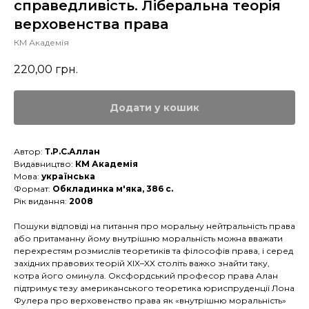
справедливість. Ліберальна теорія
верховенства права
КМ Академія
220,00
грн.
Додати у кошик
Автор:
Т.Р.С.Аллан
Видавництво:
КМ Академія
Мова:
українська
Формат:
Обкладинка м'яка, 386 с.
Рік видання:
2008
Пошуки відповіді на питання про моральну нейтральність права
або притаманну йому внутрішню моральність можна вважати
перехрестям розмислів теоретиків та філософів права, і серед
західних правових теорій XIX–XX століть важко знайти таку,
котра його оминула. Оксфордський професор права Алан
підтримує тезу американського теоретика юриспруденції Лона
Фулера про верховенство права як «внутрішню моральність»