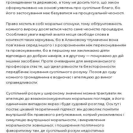
громадянами та державою, а тому не досить того, що закон
сформульовано на основі уявлень про суспільне благо, бо
його застосування має базуватися на процесуальній чесності.
Право містить в собі моральні спонуки, тому обґрунтованість
кожного вироку досягається часто саме чесністю процедури.
Особливої уваги вартий аналіз місця свободи слова в
контексті таких міркувань, бо в Алановому тлумаченні вона
пов’язана серед іншого і з розрізненням між переконуванням
та провокуванням, бо в першому ми закликаємо діяти
відповідно до добрих намірів, а в другому — понукаємо до дій
іншими засобами. Проте очевидним для американського
професора стає те, що ідеал рівности та безсторонности
передбачає існування суспільного розуму. Позов до суду
кожного громадянина є водночас і апеляцією до вимог
справедливости.
Суспільний розум у широкому значенні можна трактувати як
апеляцію до взаємоконкурентних моральних поглядів, а його
одиничним випадком якраз і буде судовий розгляд. Ось тут і
постає цікавий теоретичний підтекст: він дозволяє помітити
внутрішній бік правового реґулювання, котрий уможливлює і
симуляцію внутрішньої моральности, і викривлення
моральности зовнішньої, і поширення політичного
фаворитизму там, де суспільний розум недостатньо