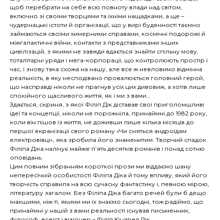
щоб перебрати на себе всю повноту влади над світом,
включно зі своїми творцями та їхніми нащадками, а ще –
чудернацькі істоти й організації, що у вирі буденноcті таємно
займаються своїми химерними справами, космічні подорожі й
міжгалактичні війни, контакти з представниками інших
цивілізацій, з якими не завжди вдається знайти спільну мову,
тоталітарні уряди і мега-корпорації, що контролюють простір і
час, і знову така схожа на нашу, але все ж невловимо відмінна
реальність, в яку несподівано провалюється головний герой,
що насправді ніколи не прагнув усіх цих дивовиж, а хотів лише
спокійного щасливого життя, як і ми з вами…
Здається, скриня, з якої Філіп Дік діставав свої приголомшливі
ідеї та концепції, ніколи не порожніла, принаймні до 1982 року,
коли він пішов із життя, не доживши лише кілька місяців до
першої екранізації свого роману «Чи сняться андроїдам
електровівці», яка зробила його знаменитим. Творчий спадок
Філіпа Діка налічує майже п’ять десятків романів і понад сотню
оповідань.
Цим повним зібранням короткої прози ми віддаємо шану
непересічній особистості Філіпа Діка й тому впливу, який його
творчість справила на всю сучасну фантастику і, певною мірою,
літературу загалом. Без Філіпа Діка багато речей були б дещо
інакшими, ніж ті, якими ми їх знаємо сьогодні, тож радіймо, що
принаймні у нашій з вами реальності існував письменник,
філософ, есеїст і візіонер – Філіп Кіндред Дік.