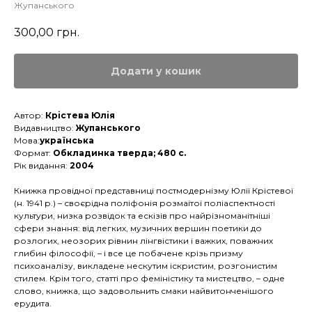
Жупанського
300,00
грн.
Додати у кошик
Автор:
Крiстева Юлiя
Видавництво:
Жупанського
Мова:
українська
Формат:
Обкладинка тверда; 480 с.
Рік видання:
2004
Книжка провідної представниці постмодернізму Юлії Крістевої
(н. 1941 р.) – своєрідна поліфонія розмаїтої поліаспектності
культури, низка розвідок та ескізів про найрізноманітніші
сфери знання: від легких, музичних вершин поетики до
розлогих, неозорих рівнин лінгвістики і важких, поважних
глибин філософії, – і все це побачене крізь призму
психоаналізу, викладене нескутим іскристим, розгонистим
стилем. Крім того, статті про феміністику та мистецтво, – одне
слово, книжка, що задовольнить смаки найвитонченішого
ерудита.