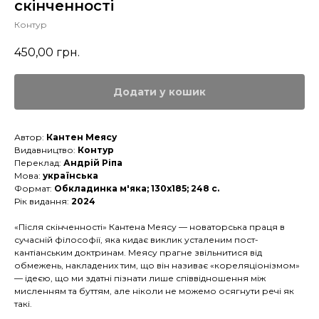
скінченності
Контур
450,00
грн.
Додати у кошик
Автор:
Кантен Меясу
Видавництво:
Контур
Переклад:
Андрій Ріпа
Мова:
українська
Формат:
Обкладинка м'яка; 130х185; 248 с.
Рік видання:
2024
«Після скінченності» Кантена Меясу — новаторська праця в
сучасній філософії, яка кидає виклик усталеним пост-
кантіанським доктринам. Меясу прагне звільнитися від
обмежень, накладених тим, що він називає «кореляціонізмом»
— ідеєю, що ми здатні пізнати лише співвідношення між
мисленням та буттям, але ніколи не можемо осягнути речі як
такі.