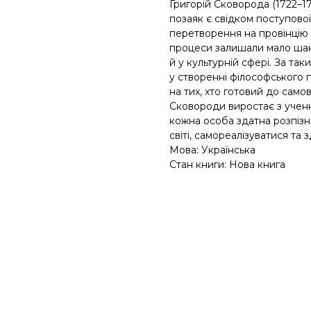
Григорій Сковорода (1722–17
позаяк є свідком поступової
перетворення на провінцію в
процеси залишали мало шанс
й у культурній сфері. За та
у створенні філософського 
на тих, хто готовий до сам
Сковороди виростає з учен
кожна особа здатна розпізна
світі, самореалізуватися та 
Мова: Українська
Стан книги: Нова книга