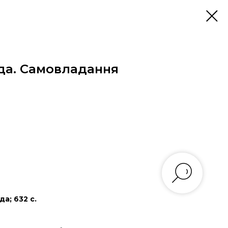
да. Самовладання
да; 632
с.