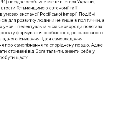
94) посідає особливе місце в історії України,
 втрати Гетьманщиною автономії та її
 умовах експансії Російської імперії. Подібні
ів для розвитку людини не лише в політичній, а
ких умов інтелектуальна місія Сковороди полягала
проєкту формування особистості, розрахованого
овладного існування. Ідея самовладання
ня про самопізнання та споріднену працю. Адже
ти отримані від Бога таланти, знайти себе у
здобути щастя.