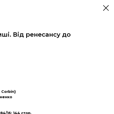
иші. Від ренесансу до
 Corbin}
оненко
84/16; 144 стор.