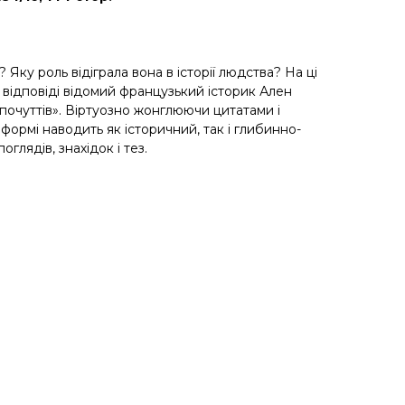
? Яку роль відіграла вона в історії людства? На ці
 відповіді відомий французький історик Ален
почуттів». Віртуозно жонглюючи цитатами і
 формі наводить як історичний, так і глибинно-
оглядів, знахідок і тез.