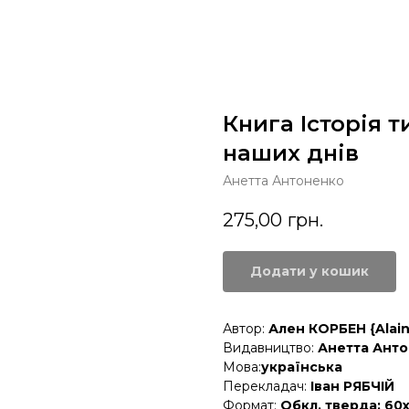
Книга Історія т
наших днів
Анетта Антоненко
275,00
грн.
Додати у кошик
Автор:
Ален КОРБЕН {Alain
Видавництво:
Анетта Ант
Мова:
українська
Перекладач:
Іван РЯБЧІЙ
Формат:
Обкл. тверда; 60х