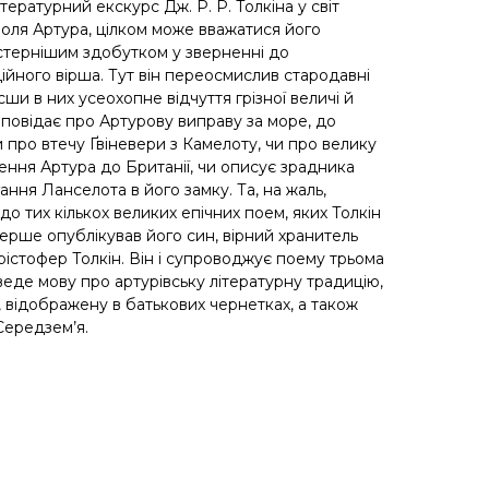
тературний екскурс Дж. Р. Р. Толкіна у світ
оля Артура, цілком може вважатися його
стернішим здобутком у зверненні до
ійного вірша. Тут він переосмислив стародавні
сши в них усеохопне відчуття грізної величі й
зповідає про Артурову виправу за море, до
и про втечу Ґвіневери з Камелоту, чи про велику
ення Артура до Британії, чи описує зрадника
ння Ланселота в його замку. Та, на жаль,
о тих кількох великих епічних поем, яких Толкін
 вперше опублікував його син, вірний хранитель
рістофер Толкін. Він і супроводжує поему трьома
веде мову про артурівську літературну традицію,
 відображену в батькових чернетках, а також
 Середзем’я.