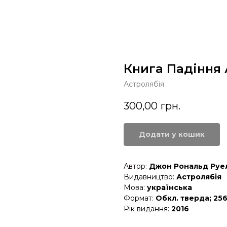
Книга Падіння
Астролябія
300,00
грн.
Додати у кошик
Автор:
Джон Рональд Руел
Видавництво:
Астролябія
Мова:
українська
Формат:
Обкл. тверда; 256
Рік видання:
2016