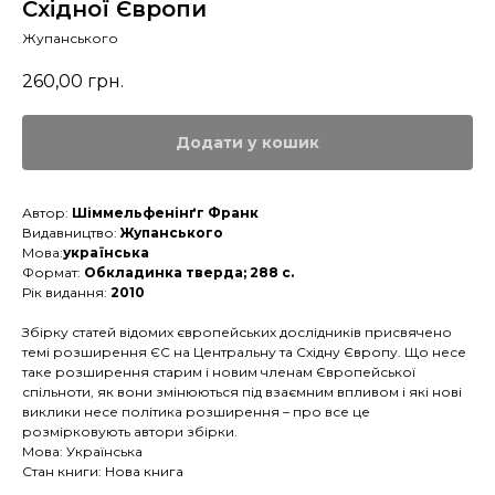
Східної Європи
Жупанського
260,00
грн.
Додати у кошик
Автор:
Шіммельфенінґг Франк
Видавництво:
Жупанського
Мова:
українська
Формат:
Обкладинка тверда; 288 с.
Рік видання:
2010
Збірку статей відомих європейських дослідників присвячено
темі розширення ЄС на Центральну та Східну Європу. Що несе
таке розширення старим і новим членам Європейської
спільноти, як вони змінюються під взаємним впливом і які нові
виклики несе політика розширення – про все це
розмірковують автори збірки.
Мова: Українська
Стан книги: Нова книга