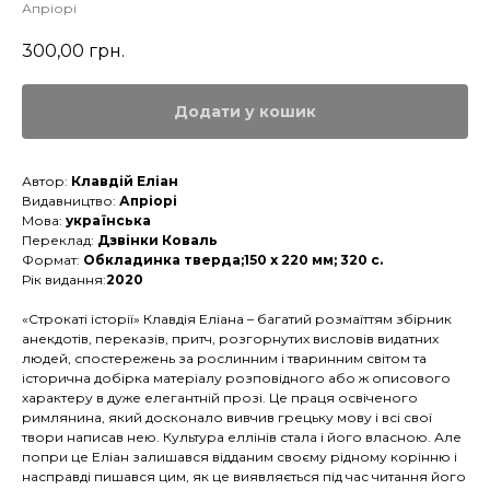
Апріорі
300,00
грн.
Додати у кошик
Автор:
Клавдій Еліан
Видавництво:
Апріорі
Мова:
українська
Переклад:
Дзвінки Коваль
Формат:
Обкладинка тверда;150 х 220 мм; 320 с.
Рік видання:
2020
«Строкаті історії» Клавдія Еліана – багатий розмаїттям збірник
анекдотів, переказів, притч, розгорнутих висловів видатних
людей, спостережень за рослинним і тваринним світом та
історична добірка матеріалу розповідного або ж описового
характеру в дуже елегантній прозі. Це праця освіченого
римлянина, який досконало вивчив грецьку мову і всі свої
твори написав нею. Культура еллінів стала і його власною. Але
попри це Еліан залишався відданим своєму рідному корінню і
насправді пишався цим, як це виявляється під час читання його