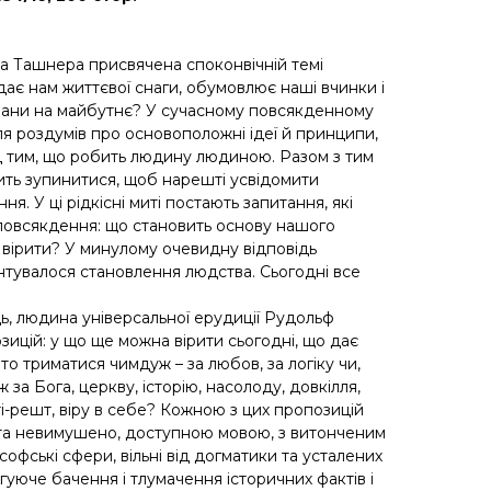
 Ташнера присвячена споконвічній темі
дає нам життєвої снаги, обумовлює наші вчинки і
ани на майбутнє? У сучасному повсякденному
ля роздумів про основоположні ідеї й принципи,
д тим, що робить людину людиною. Разом з тим
мить зупинитися, щоб нарешті усвідомити
ня. У ці рідкісні миті постають запитання, які
повсякдення: що становить основу нашого
 вірити? У минулому очевидну відповідь
рунтувалося становлення людства. Сьогодні все
, людина універсальної ерудиції Рудольф
ицій: у що ще можна вірити сьогодні, що дає
то триматися чимдуж – за любов, за логіку чи,
 за Бога, церкву, історію, насолоду, довкілля,
і-решт, віру в себе? Кожною з цих пропозицій
 та невимушено, доступною мовою, з витонченим
софські сфери, вільні від догматики та усталених
гуюче бачення і тлумачення історичних фактів і