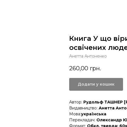
Книга У що вір
освічених люд
Анетта Антоненко
260,00
грн.
Додати у кошик
Автор:
Рудольф ТАШНЕР [R
Видавництво:
Анетта Ант
Мова:
українська
Перекладач:
Олександр 
Формат:
Обкл. тверда; 60х