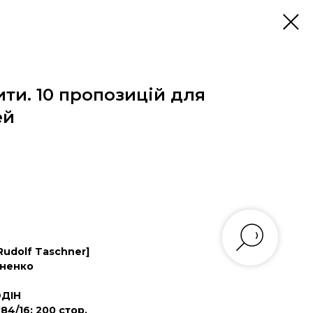
ити. 10 пропозицій для
ей
udolf Taschner]
оненко
ЮДІН
84/16; 200 стор.