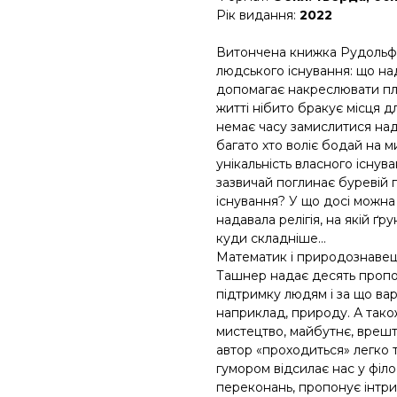
Рік видання:
2022
Витончена книжка Рудольфа
людського існування: що на
допомагає накреслювати пл
житті нібито бракує місця д
немає часу замислитися на
багато хто воліє бодай на 
унікальність власного існуван
зазвичай поглинає буревій 
існування? У що досі можна
надавала релігія, на якій ґ
куди складніше…
Математик і природознавець
Ташнер надає десять пропоз
підтримку людям і за що вар
наприклад, природу. А також
мистецтво, майбутнє, врешт
автор «проходиться» легко
гумором відсилає нас у філо
переконань, пропонує інтри