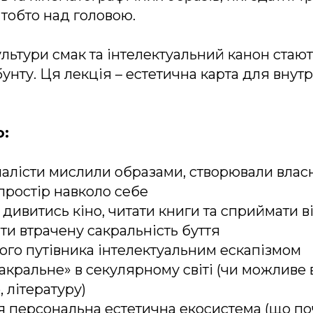
тобто над головою.
ультури смак та інтелектуальний канон ста
унту. Ця лекція – естетична карта для внут
:
налісти мислили образами, створювали власн
простір навколо себе
 дивитись кіно, читати книги та сприймати в
йти втрачену сакральність буття
ого путівника інтелектуальним ескапізмом
акральне» в секулярному світі (чи можливе 
, літературу)
я персональна естетична екосистема (що по