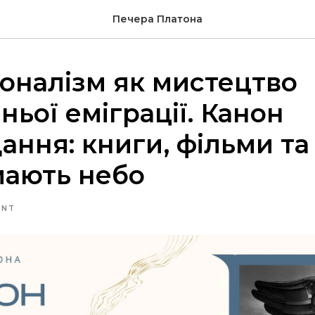
Печера Платона
оналізм як мистецтво
ньої еміграції. Канон
ання: книги, фільми та
мають небо
ENT