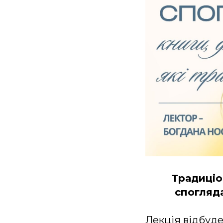
Традиціо
спогляда
Лекція відбудет