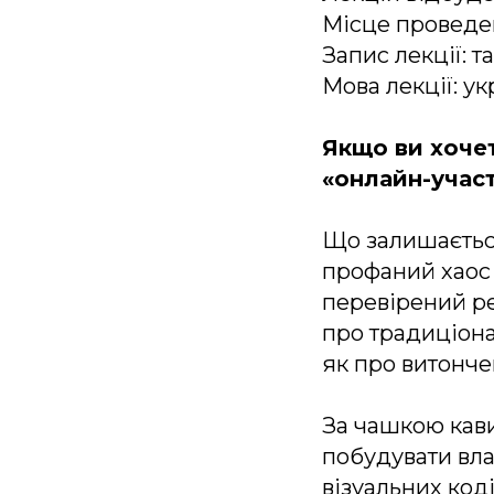
Місце проведен
Запис лекції: т
Мова лекції: ук
Якщо ви хочет
«онлайн-учас
Що залишається
профаний хаос 
перевірений ре
про традиціона
як про витончен
За чашкою кави
побудувати вла
візуальних коді