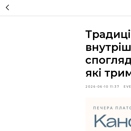
Традиці
внутріш
спогляд
які три
2026-06-10 11:37
EV