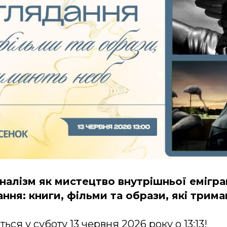
налізм як мистецтво внутрішньої еміграц
ння: книги, фільми та образи, які трим
ься у суботу 13 червня 2026 року о 13:13!