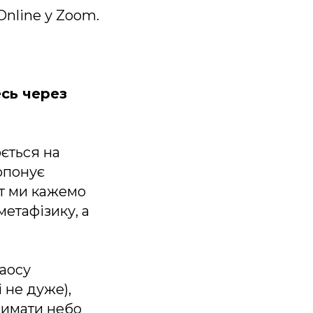
Online у Zoom.
есь через
ється на
опонує
ут ми кажемо
метафізику, а
хаосу
 не дуже),
тримати небо