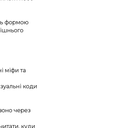
ють формою
рішнього
і міфи та
ізуальні коди
воно через
читати, куди