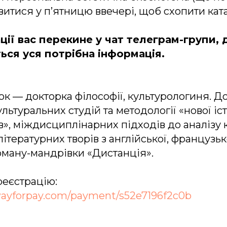
витися у п’ятницю ввечері, щоб схопити кат
ції вас перекине у чат телеграм-групи, 
ься уся потрібна інформація.
к — докторка філософії, культурологиня. 
льтуральних студій та методології «нової іс
», міждисциплінарних підходів до аналізу 
тературних творів з англійської, французько
оману-мандрівки «Дистанція».
реєстрацію:
.wayforpay.com/payment/s52e7196f2c0b