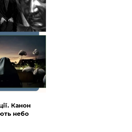
ії. Канон
ають небо