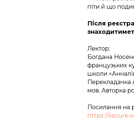
піти й що поди
Після реєстра
знаходитимет
Лектор:
Богдана Носено
французьких ку
школи «Анналів
Перекладачка лі
мов. Авторка р
Посилання на 
https://secure