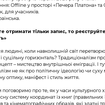
ня: Offline у просторі «Печера Платона» та 
ак, для учасників.
раїнська.
е отримати тільки запис, то реєструйт
ть»
 людині, коли навколишній світ перетворю
і суцільну горизонталь? Традиціоналізм пр
цепт – мистецтво внутрішньої еміграції. І т
лізм не як про політичну ідеологію чи суху 
у оптику, маніфест і стиль життя.
 поговоримо про те, як у часи культурного 
сну систему координат із книг (правильних і
в та кінематографічних образів, які здатні 