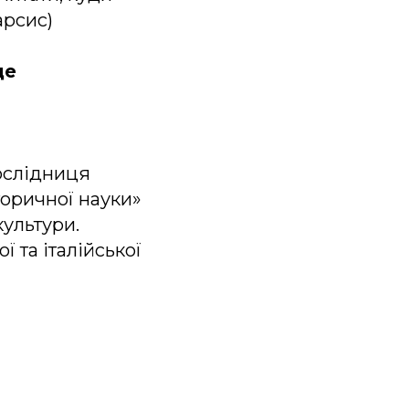
арсис)
де
Дослідниця
торичної науки»
культури.
ї та італійської