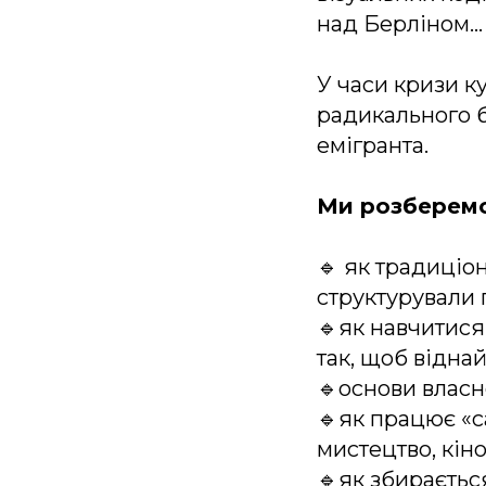
над Берліном… 
У часи кризи к
радикального б
емігранта.
Ми розберемо
🔹 як традиціо
структурували 
🔹як навчитися
так, щоб відна
🔹основи власн
🔹як працює «с
мистецтво, кіно
🔹як збираєтьс