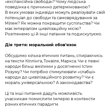
«експансійна свобода»? Чому людська
поведінка є причинно детермінованою?
В яких умовах індивіди можуть реалізувати свій
потенціал до свободи та самоврядування за
Мілем? Як можна покращити суспільства? Чи
має імперіалізм цивілізаційну місію?
Розглянемо ці й інші патання та подискутуємо.
Дія третя: моральний обов’язок
Обсудимо кілька етичних питань, спираючись
на тексти Кіплінга, Токвіля, Маркса. Чи є певні
народи більш вмілими у досягненні Істин
Розуму? Чи потрібно стимулювати «слабші»
народи до цивілізаційного розвитку? Чи є
мораль універсальною? А законодавства?
Ці та інші питання дадуть можливість
учасникам помислити Імперію в контексти
різних етичних парадигм.