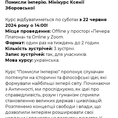
Помисли імперію. Мінікурс Ксенії
Зборовської
Курс відбуватиметься по суботах
з 22 червня
2024 року о 14:00!
Місце проведення:
Offline у просторі «Печера
Платона» та Online у Zoom.
Формат:
один раз на тиждень до 2 годин.
Кількість зустрічей:
3 зустрічі.
Запис зустрічей:
так, для учасників.
Мова курсу:
українська.
Курс "Помисли Імперію" пропонує слухачам
поглянути на історичні та філософські ідеї, які
формували найбільші імперії світу. Починаючи
з Античності, ми прослідкуємо, як ідеї про
справедливість, розум і гуманізм сприяли
становленню великих держав і цивілізацій.
Розглянемо концепції свободи і влади, що
дозволили імперіям розширювати свої