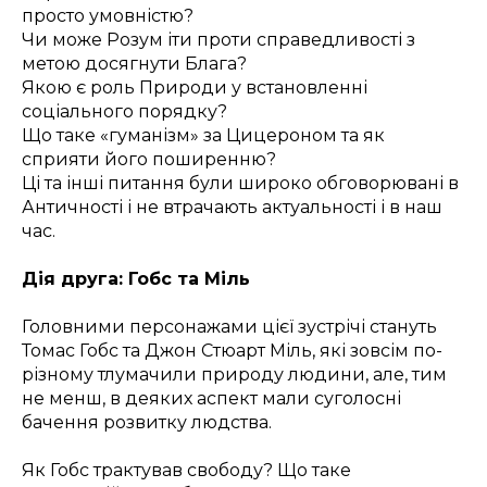
просто умовністю?
Чи може Розум іти проти справедливості з
метою досягнути Блага?
Якою є роль Природи у встановленні
соціального порядку?
Що таке «гуманізм» за Цицероном та як
сприяти його поширенню?
Ці та інші питання були широко обговорювані в
Античності і не втрачають актуальності і в наш
час.
Дія друга: Гобс та Міль
Головними персонажами цієї зустрічі стануть
Томас Гобс та Джон Стюарт Міль, які зовсім по-
різному тлумачили природу людини, але, тим
не менш, в деяких аспект мали суголосні
бачення розвитку людства.
Як Гобс трактував свободу? Що таке