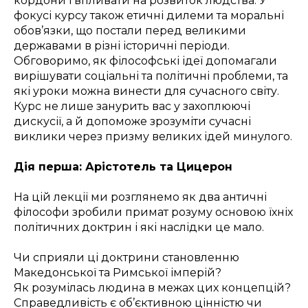
кордони і впливати на розвиток людства. У
фокусі курсу також етичні дилеми та моральні
обов’язки, що постали перед великими
державами в різні історичні періоди.
Обговоримо, як філософські ідеї допомагали
вирішувати соціальні та політичні проблеми, та
які уроки можна винести для сучасного світу.
Курс не лише занурить вас у захоплюючі
дискусії, а й допоможе зрозуміти сучасні
виклики через призму великих ідей минулого.
Дія перша: Арістотель та Цицерон
На цій лекції ми розглянемо як два античні
філософи зробили примат розуму основою їхніх
політичних доктрин і які наслідки це мало.
Чи сприяли ці доктрини становленню
Македонської та Римської імперій?
Як розумілась людина в межах цих концепцій?
Справедливість є об’єктивною цінністю чи