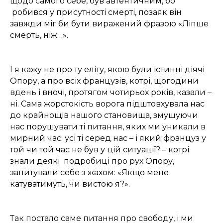
щодо самого себе, був автентичним, бо
робився у присутності смерті, позаяк він
завжди міг би бути виражений фразою «Ліпше
смерть, ніж…».
І я кажу не про ту еліту, якою були істинні діячі
Опору, а про всіх французів, котрі, щогодини
вдень і вночі, протягом чотирьох років, казали –
ні. Сама жорстокість ворога підштовхувала нас
до крайнощів нашого становища, змушуючи
нас порушувати ті питання, яких ми уникали в
мирний час: усі ті серед нас – і який француз у
той чи той час не був у цій ситуації? – котрі
знали деякі подробиці про рух Опору,
запитували себе з жахом: «Якщо мене
катуватимуть, чи вистою я?».
Так постало саме питання про свободу, і ми