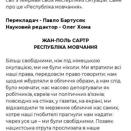
світ з темряви своїх нестерпних ситуацій. Саме
про це «Республіка мовчання».
Перекладач
- Павло Бартусяк
Науковий редактор
- Олег Хома
ЖАН-ПОЛЬ САРТР
РЕСПУБЛІКА МОВЧАННЯ
Більш свобідними, ніж під німецькою
окупацією, ми не були ніколи. Ми втратили всі
наші права, передовсім право говорити; нам
щодня жбурляли в обличчя образи, а нам слід
було мовчати; нас масово депортували як
робітників, євреїв чи політичних в’язнів;
повсюдно на стінах, у газетах, на екрані, ми
віднаходили те мерзенне обличчя нас самих,
котре наші гнобителі прагнули нам надати:
через усе це – ми були свобідними. Позаяк
нацистська отрута прослизала в наше