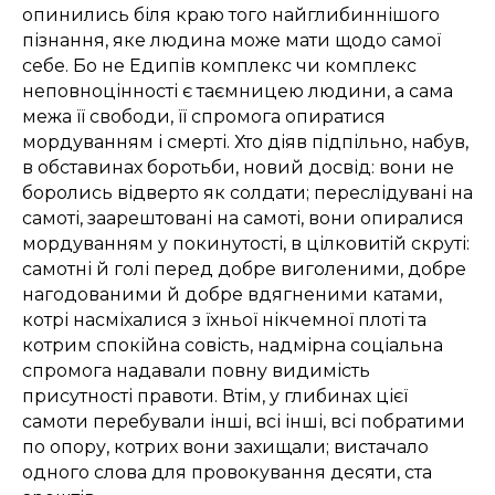
опинились біля краю того найглибиннішого
пізнання, яке людина може мати щодо самої
себе. Бо не Едипів комплекс чи комплекс
неповноцінності є таємницею людини, а сама
межа її свободи, її спромога опиратися
мордуванням і смерті. Хто діяв підпільно, набув,
в обставинах боротьби, новий досвід: вони не
боролись відверто як солдати; переслідувані на
самоті, заарештовані на самоті, вони опиралися
мордуванням у покинутості, в цілковитій скруті:
самотні й голі перед добре виголеними, добре
нагодованими й добре вдягненими катами,
котрі насміхалися з їхньої нікчемної плоті та
котрим спокійна совість, надмірна соціальна
спромога надавали повну видимість
присутності правоти. Втім, у глибинах цієї
самоти перебували інші, всі інші, всі побратими
по опору, котрих вони захищали; вистачало
одного слова для провокування десяти, ста