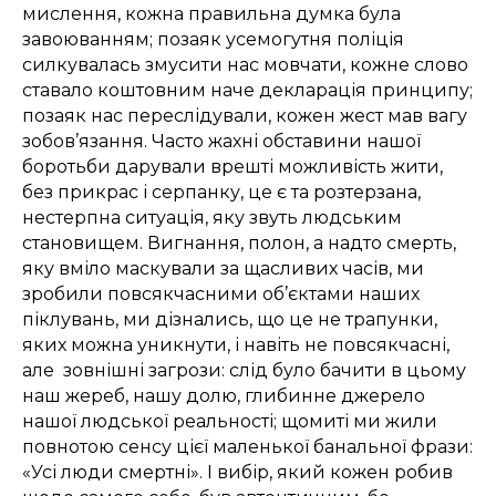
мислення, кожна правильна думка була
завоюванням; позаяк усемогутня поліція
силкувалась змусити нас мовчати, кожне слово
ставало коштовним наче декларація принципу;
позаяк нас переслідували, кожен жест мав вагу
зобов’язання. Часто жахні обставини нашої
боротьби дарували врешті можливість жити,
без прикрас і серпанку, це є та розтерзана,
нестерпна ситуація, яку звуть людським
становищем. Вигнання, полон, а надто смерть,
яку вміло маскували за щасливих часів, ми
зробили повсякчасними об’єктами наших
піклувань, ми дізнались, що це не трапунки,
яких можна уникнути, і навіть не повсякчасні,
але зовнішні загрози: слід було бачити в цьому
наш жереб, нашу долю, глибинне джерело
нашої людської реальності; щомиті ми жили
повнотою сенсу цієї маленької банальної фрази:
«Усі люди смертні». І вибір, який кожен робив