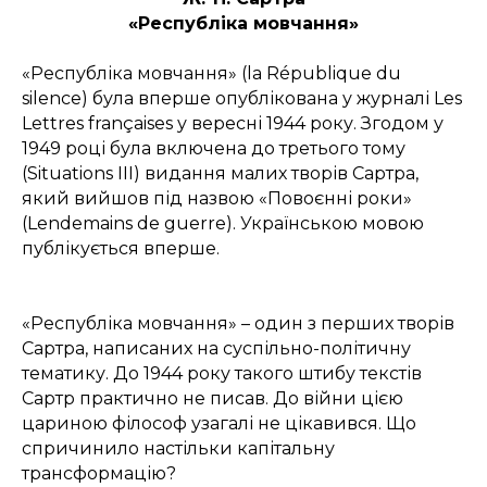
«Республіка мовчання»
«Республіка мовчання» (la République du
silence) була вперше опублікована у журналі
Les
Lettres françaises
у вересні 1944 року. Згодом у
1949 році була включена до третього тому
(
Situations III
) видання малих творів Сартра,
який вийшов під назвою «Повоєнні роки»
(
Lendemains de guerre
). Українською мовою
публікується вперше.
«Республіка мовчання» – один з перших творів
Сартра, написаних на суспільно-політичну
тематику. До 1944 року такого штибу текстів
Сартр практично не писав. До війни цією
цариною філософ узагалі не цікавився. Що
спричинило настільки капітальну
трансформацію?