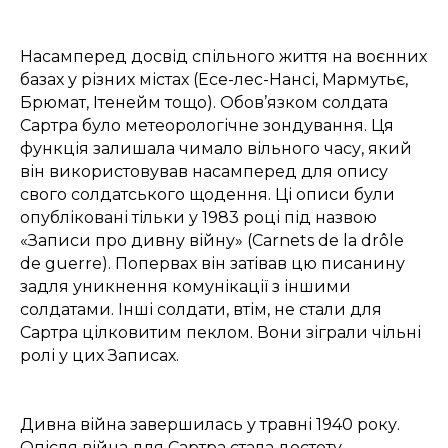
Насамперед досвід спільного життя на воєнних
базах у різних містах (Есе-лес-Нансі, Мармутьє,
Брюмат, Ітенейм тощо). Обов’язком солдата
Сартра було метеорологічне зондування. Ця
функція залишала чимало вільного часу, який
він використовував насамперед для опису
свого солдатського щодення. Ці описи були
опубліковані тільки у 1983 році під назвою
«Записи про дивну війну» (Carnets de la drôle
de guerre). Попервах він затівав цю писанину
задля уникнення комунікації з іншими
солдатами.
Інші
солдати, втім, не стали для
Сартра цілковитим
пеклом
. Вони зіграли чільні
ролі у цих
Записах.
Дивна війна
завершилась у травні 1940 року.
Опісля війна для Сартра стала достоту