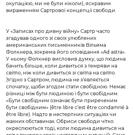
окупацією, ми не були ніколи), яскравим
вираженням Сартрової концепції свободи.
У «Записах про дивну війну» Сартр часто
згадував одного зі своїх улюблених
американських письменників Вільяма
Фолкнера, зокрема його оповідання «Ad astra».
У ньому Фолкнер висловив думку, що
людина
бачить більше, коли дивиться з темряви на
світло, ніж коли дивиться зі світла на світло.
Згідно з Сартром, людина не з’являється
спочатку, щоби згодом стати свобідною. Немає
різниці між
бути людиною
і
бути свобідним.
«Бути свобідним означає бути приреченим
бути свобідним» (être libre c’est être condamné à
être libre). Надто в нестерпних ситуаціях чи
жахних обставинах. Обриси свободи чітко
окреслюються тоді, коли людина дивиться на