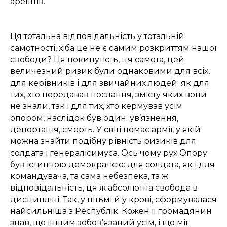
арештів.
Ця тотальна відповідальність у тотальній
самотності, хіба це не є самим розкриттям нашої
свободи? Ця покинутість, ця самота, цей
величезний ризик були однаковими для всіх,
для керівників і для звичайних людей; як для
тих, хто передавав послання, змісту яких вони
не знали, так і для тих, хто кермував усім
опором, наслідок був один: ув’язнення,
депортація, смерть. У світі немає армії, у якій
можна знайти подібну рівність ризиків для
солдата і генералісимуса. Ось чому рух Опору
був істинною демократією: для солдата, як і для
командувача, та сама небезпека, та ж
відповідальність, ця ж абсолютна свобода в
дисципліні. Так, у пітьмі й у крові, сформувалася
найсильніша з Республік. Кожен її громадянин
знав, що іншим зобов’язаний усім, і що міг