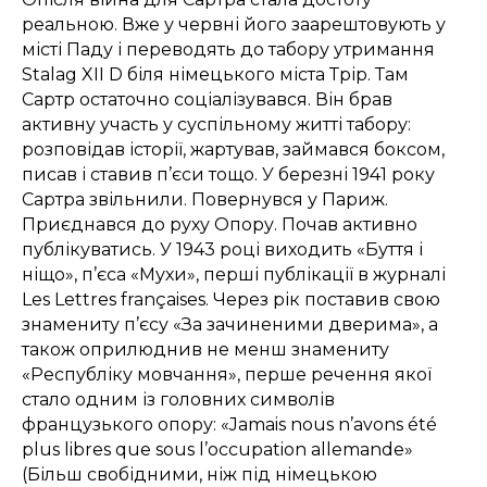
реальною. Вже у червні його заарештовують у
місті Паду і переводять до табору утримання
Stalag XII D
біля німецького міста Трір. Там
Сартр остаточно соціалізувався. Він брав
активну участь у суспільному житті табору:
розповідав історії, жартував, займався боксом,
писав і ставив п’єси тощо. У березні 1941 року
Сартра звільнили. Повернувся у Париж.
Приєднався до руху Опору. Почав активно
публікуватись. У 1943 році виходить «Буття і
ніщо», п’єса «Мухи», перші публікації в журналі
Les Lettres françaises.
Через рік поставив свою
знамениту п’єсу «За зачиненими дверима», а
також оприлюднив не менш знамениту
«Республіку мовчання», перше речення якої
стало одним із головних символів
французького опору: «Jamais nous n’avons été
plus libres que sous l’occupation allemande»
(Більш свобідними, ніж під німецькою